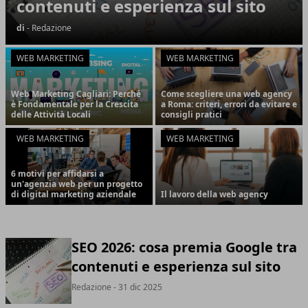
contenuti e esperienza sul sito
di
- Redazione
WEB MARKETING
WEB MARKETING
Web Marketing Cagliari: Perché
Come scegliere una web agency
è Fondamentale per la Crescita
a Roma: criteri, errori da evitare e
delle Attività Locali
consigli pratici
WEB MARKETING
WEB MARKETING
6 motivi per affidarsi a
un'agenzia web per un progetto
di digital marketing aziendale
Il lavoro della web agency
SEO 2026: cosa premia Google tra
contenuti e esperienza sul sito
Redazione
- 31 dic 2025