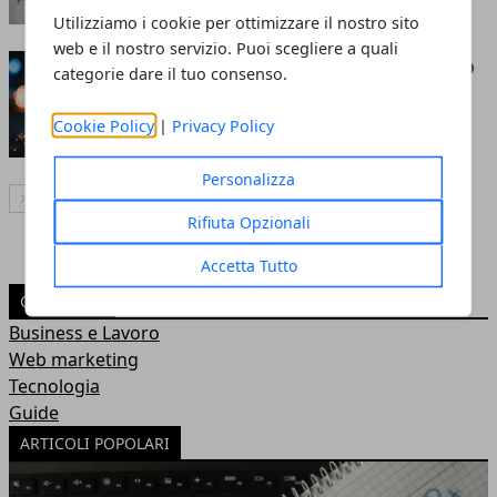
Utilizziamo i cookie per ottimizzare il nostro sito
web e il nostro servizio. Puoi scegliere a quali
Cosa c'è da sapere sui Funko Pop
categorie dare il tuo consenso.
Redazione
- 08 nov 2022
Cookie Policy
|
Privacy Policy
Personalizza
Articolo Successivo
Rifiuta Opzionali
Accetta Tutto
CATEGORIE
Business e Lavoro
Web marketing
Tecnologia
Guide
ARTICOLI POPOLARI