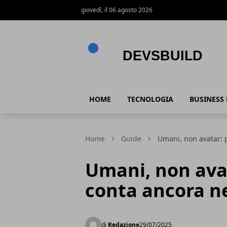
giovedì, il 06 agosto 2026
Devsbuild
HOME
TECNOLOGIA
BUSINESS
Home
Guide
Umani, non avatar: 
Umani, non avat
conta ancora n
di
Redazione
29/07/2025