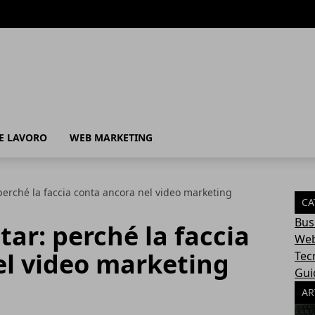
 E LAVORO
WEB MARKETING
perché la faccia conta ancora nel video marketing
CA
Bus
ar: perché la faccia
Web
el video marketing
Tec
Gui
AR