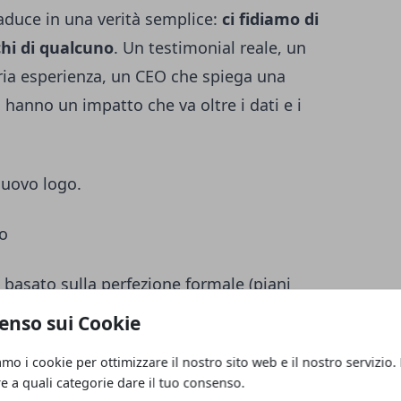
aduce in una verità semplice:
ci fidiamo di
chi di qualcuno
. Un testimonial reale, un
ria esperienza, un CEO che spiega una
 hanno un impatto che va oltre i dati e i
 nuovo logo.
io
è basato sulla perfezione formale (piani
montaggio fluido) oggi il pubblico premia
enso sui Cookie
ata. L’
imperfezione
, purché sincera, è
amo i cookie per ottimizzare il nostro sito web e il nostro servizio.
ibilità.
re a quali categorie dare il tuo consenso.