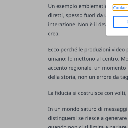
Un esempio emblematico è quello
Cookie 
diretti, spesso fuori da uno studi
interazione. Non è il device che c
crea.
Ecco perché le produzioni video 
umano: lo mettono al centro. Mos
accento regionale, un momento d
della storia, non un errore da tag
La fiducia si costruisce con volti
In un mondo saturo di messaggi p
distinguersi se riesce a generar
quando non ci si limita a parlare 