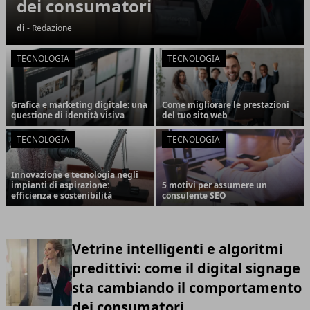
dei consumatori
di
- Redazione
TECNOLOGIA
TECNOLOGIA
Grafica e marketing digitale: una
Come migliorare le prestazioni
questione di identità visiva
del tuo sito web
TECNOLOGIA
TECNOLOGIA
Innovazione e tecnologia negli
impianti di aspirazione:
5 motivi per assumere un
efficienza e sostenibilità
consulente SEO
Vetrine intelligenti e algoritmi
predittivi: come il digital signage
sta cambiando il comportamento
dei consumatori