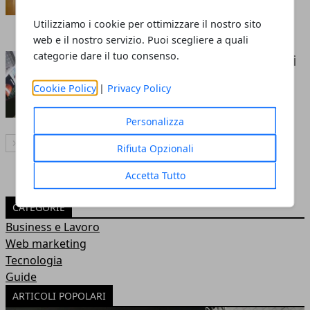
Redazione
- 12 gen 2024
Utilizziamo i cookie per ottimizzare il nostro sito
web e il nostro servizio. Puoi scegliere a quali
categorie dare il tuo consenso.
App Development: tutti i segreti
per creare app di successo
Cookie Policy
|
Privacy Policy
Redazione
- 17 nov 2023
Personalizza
Articolo Successivo
Rifiuta Opzionali
Accetta Tutto
CATEGORIE
Business e Lavoro
Web marketing
Tecnologia
Guide
ARTICOLI POPOLARI