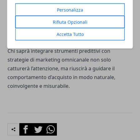
dinamiche, contestuali e soprattutto rilevanti per chi
Personalizza
guarda. In un’epoca dominata da stimoli visivi, la
Rifiuta Opzionali
capacità di comunicare in modo mirato e reattivo
Accetta Tutto
diventa una leva di valore competitivo.
Chi saprà integrare strumenti predittivi con
strategie di marketing omnicanale non solo
catturerà l’attenzione, ma riuscirà a guidare il
comportamento d’acquisto in modo naturale,
coinvolgente e misurabile.
Facebook
Twitter
Whatsapp