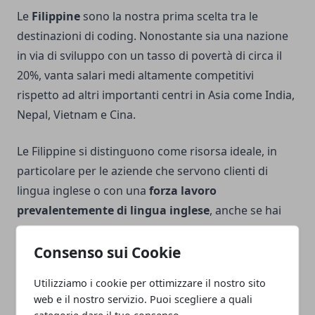
Le
Filippine
sono la nostra prima scelta tra le
destinazioni di coding. Nonostante sia una nazione
in via di sviluppo con un tasso di povertà di circa il
20%, vanta salari medi altamente competitivi
rispetto ad altri importanti centri in Asia come India,
Nepal, Vietnam e Cina.
Le Filippine si distinguono come risorsa ideale, in
particolare per le aziende che servono clienti di
lingua inglese o con una
forza lavoro
prevalentemente di lingua inglese
, anche se hai
una precedente esperienza limitata di lavoro nel
Sud-est asiatico.
Consenso sui Cookie
Utilizziamo i cookie per ottimizzare il nostro sito
Messico
web e il nostro servizio. Puoi scegliere a quali
categorie dare il tuo consenso.