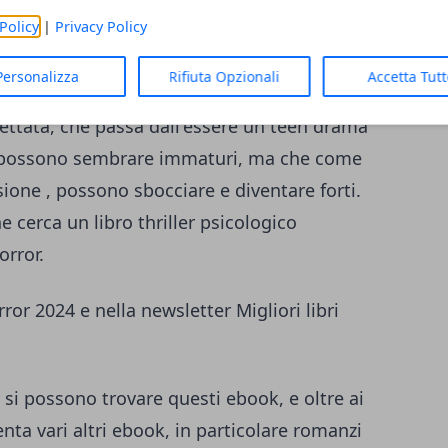
aio. La sua smania di informarsi sempre su
Policy
|
Privacy Policy
 un uomo sparito, ma non si immagina che
ita.
Personalizza
Rifiuta Opzionali
Accetta Tut
pettata, che passa dall'essere un teen drama
e possono sembrare immaturi, ma che come
sione , possono sbocciare e diventare forti.
 cerca un libro thriller psicologico
orror.
rror 2024 e nella newsletter Migliori libri
e si possono trovare questi ebook, e oltre ai
senta vari altri ebook, in particolare romanzi