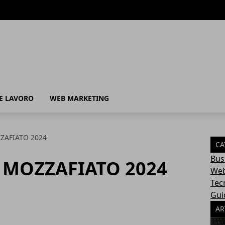
 E LAVORO
WEB MARKETING
ZZAFIATO 2024
CA
Bus
R MOZZAFIATO 2024
Web
Tec
Gui
AR