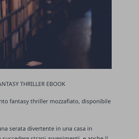
FANTASY THRILLER EBOOK
nto fantasy thriller mozzafiato, disponibile
na serata divertente in una casa in
uccedere strani avvenimenti, e anche il