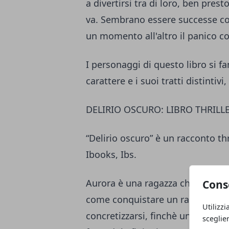
a divertirsi tra di loro, ben pre
va. Sembrano essere successe cos
un momento all'altro il panico co
I personaggi di questo libro si 
carattere e i suoi tratti distintiv
DELIRIO OSCURO: LIBRO THRIL
“Delirio oscuro” è un racconto th
Ibooks, Ibs.
Aurora è una ragazza che sta per 
Cons
come conquistare un ragazzo che 
Utilizzi
concretizzarsi, finchè una realtà
sceglie