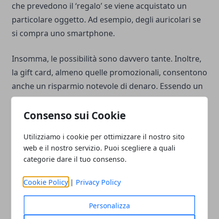
che prevedono il ‘regalo’ se viene acquistato un
particolare oggetto. Ad esempio, degli auricolari se
si compra uno smartphone.
Insomma, le possibilità sono davvero tante. Inoltre,
la gift card, almeno quelle promozionali, consentono
anche un risparmio notevole di denaro. Essendo un
mercato che sta andando per la maggiore, diversi
portali si stanno attrezzando per proporre soluzioni
Consenso sui Cookie
particolari e differenti.
Utilizziamo i cookie per ottimizzare il nostro sito
web e il nostro servizio. Puoi scegliere a quali
Ad esempio, esistono, inoltre, alcune particolari
gift
categorie dare il tuo consenso.
card con cashback
, ovvero con una percentuale di
rimborso sulla cifra spesa. Quel rimborso si può
Cookie Policy
|
Privacy Policy
anche usare per acquistare un piccolo oggetto fisico
Personalizza
se si vuole comunque dare qualcosa alla persona a