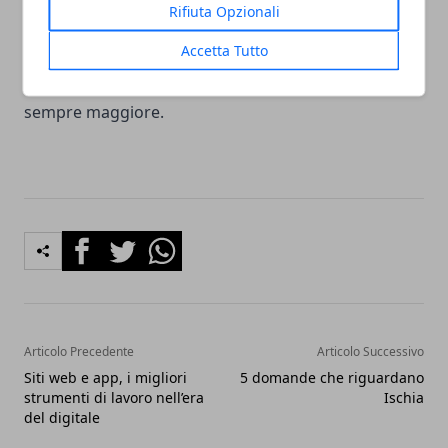
cui si sta facendo la gift card.
Rifiuta Opzionali
Accetta Tutto
Insomma, la gift card conviene davvero a tutti e fa
felici tutti. Per questo sta avendo un successo
sempre maggiore.
Facebook
Twitter
Whatsapp
Articolo Precedente
Articolo Successivo
Siti web e app, i migliori
5 domande che riguardano
strumenti di lavoro nell’era
Ischia
del digitale