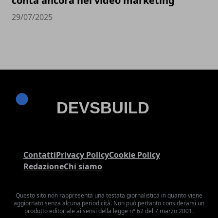
conta ancora nel video marketing
29/07/2025
Contatti
Privacy Policy
Cookie Policy
Redazione
Chi siamo
Questo sito non rappresenta una testata giornalistica in quanto viene
aggiornato senza alcuna periodicità. Non può pertanto considerarsi un
prodotto editoriale ai sensi della legge n° 62 del 7 marzo 2001.