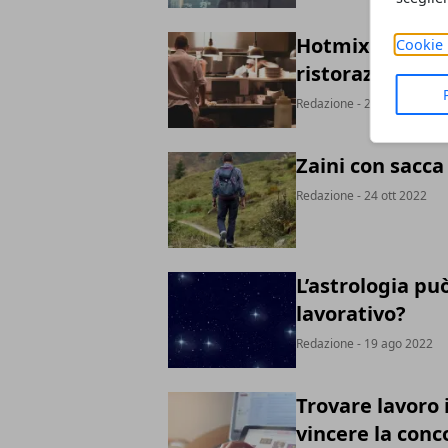
Hotmix Pro Twin
Cookie 
ristorazione
Redazione
- 28 nov 2022
Zaini con sacca 
Redazione
- 24 ott 2022
L’astrologia pu
lavorativo?
Redazione
- 19 ago 2022
Trovare lavoro 
vincere la con