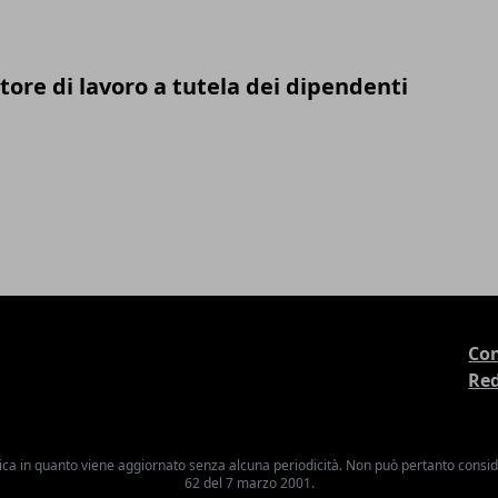
tore di lavoro a tutela dei dipendenti
Con
Re
ica in quanto viene aggiornato senza alcuna periodicità. Non può pertanto consider
62 del 7 marzo 2001.