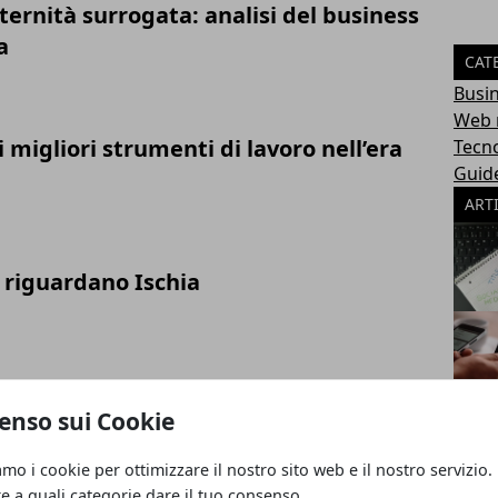
aternità surrogata: analisi del business
a
CAT
Busin
Web 
i migliori strumenti di lavoro nell’era
Tecn
Guid
ART
riguardano Ischia
el Marketing nell'Ambito b2b
enso sui Cookie
amo i cookie per ottimizzare il nostro sito web e il nostro servizio.
re a quali categorie dare il tuo consenso.