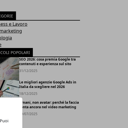
EGORIE
ess e Lavoro
marketing
ologia
e
ICOLI POPOLARI
SEO 2026: cosa premia Google tra
contenuti e esperienza sul sito
31/12/2025
Le migliori agenzie Google Ads in
Italia da scegliere nel 2026
18/12/2025
Umani, non avatar: perché la faccia
conta ancora nel video marketing
29/07/2025
 Puoi