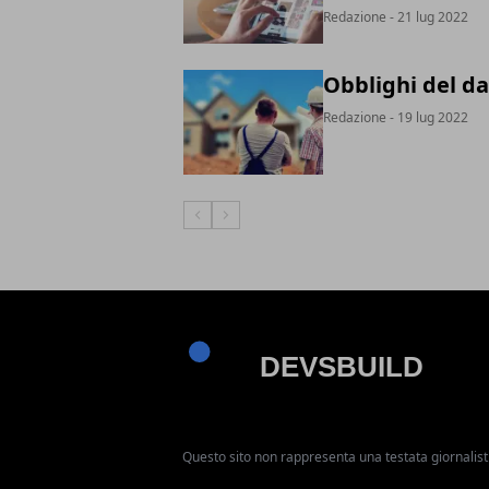
Redazione
- 21 lug 2022
Obblighi del da
Redazione
- 19 lug 2022
Articolo Precedente
Articolo Successivo
Questo sito non rappresenta una testata giornalist