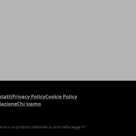
tatti
Privacy Policy
Cookie Policy
dazione
Chi siamo
arsi un prodotto editoriale ai sensi della legge n°