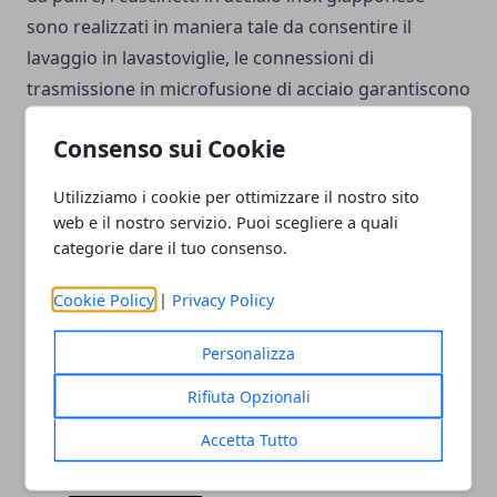
sono realizzati in maniera tale da consentire il
lavaggio in lavastoviglie, le connessioni di
trasmissione in microfusione di acciaio garantiscono
una lunga ed efficiente durata del prodotto, le
Consenso sui Cookie
pulegge in metale siano ottime invece per
permettere la trasmissione della massima potenza,
Utilizziamo i cookie per ottimizzare il nostro sito
sempre ed in ogni circostanza.
web e il nostro servizio. Puoi scegliere a quali
categorie dare il tuo consenso.
La Hotmix PRO Twin è dunque un cutter
Cookie Policy
|
Privacy Policy
professionale per cucina e ristorazione di
elevatissima qualità e dalle prestazioni pressoché
Personalizza
eccellenti.
Rifiuta Opzionali
Accetta Tutto