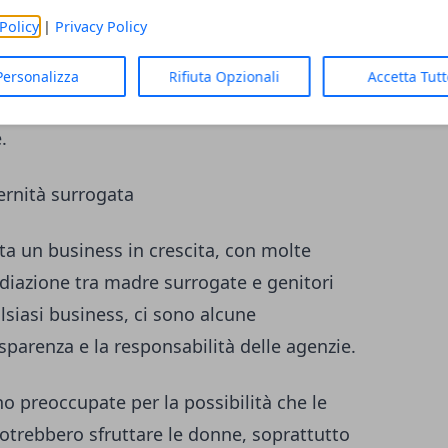
Policy
|
Privacy Policy
a
potrebbe richiedere un trattamento
possibilità di successo della gravidanza, o
Personalizza
Rifiuta Opzionali
Accetta Tut
i mediche durante la gravidanza che
.
ernità surrogata
ta un business in crescita, con molte
ediazione tra madre surrogate e genitori
lsiasi business, ci sono alcune
sparenza e la responsabilità delle agenzie.
o preoccupate per la possibilità che le
otrebbero sfruttare le donne, soprattutto