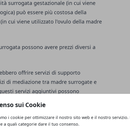
ità surrogata gestazionale (in cui viene
ologica) può essere più costosa della
in cui viene utilizzato l'ovulo della madre
surrogata possono avere prezzi diversi a
bbero offrire servizi di supporto
rvizi di mediazione tra madre surrogate e
questi servizi aggiuntivi possono
del processo di maternità surrogata.
enso sui Cookie
alla maternità surrogata possono essere
amo i cookie per ottimizzare il nostro sito web e il nostro servizio.
re a quali categorie dare il tuo consenso.
rcostanze.