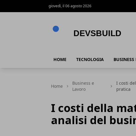
giovedì, il 06 agosto 2026
Devsbuild
HOME
TECNOLOGIA
BUSINESS
Business e
I costi de
Home
Lavoro
pratica
I costi della ma
analisi del busi