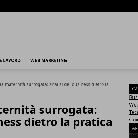
 E LAVORO
WEB MARKETING
lla maternità surrogata: analisi del business dietro la
CA
Bus
Web
ternità surrogata:
Tec
ness dietro la pratica
Gui
AR