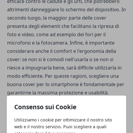
efficace contro le cadute e gli urti, che potrebbero
altrimenti danneggiare lo schermo del dispositivo. In
secondo luogo, la maggior parte delle cover
presenta degli elementi che facilitano la ripresa di
foto e video, come ad esempio dei fori per il
microfono e la fotocamera. Infine, è importante
considerare anche il comfort e l'ergonomia della
cover: se non si è comodi nell'usarla o se non si
riesce a impugnarla bene, sarà difficile utilizzarla in
modo efficiente. Per queste ragioni, scegliere una
buona cover per lo smartphone è fondamentale per
garantirne la massima protezione e usabilità.
Consenso sui Cookie
Utilizziamo i cookie per ottimizzare il nostro sito
web e il nostro servizio. Puoi scegliere a quali
Facebook
Twitter
Whatsapp