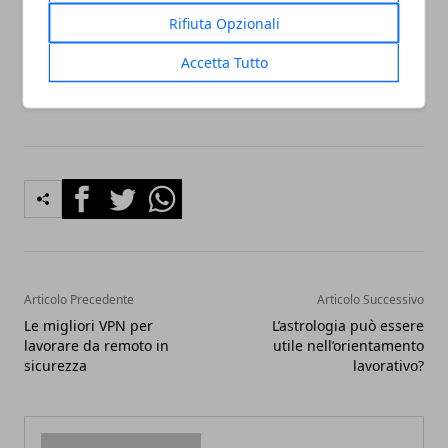
valere la candela: ciò che viene speso oggi per una
Rifiuta Opzionali
buona campagna risulterà moltiplicato come
guadagno in un prossimo futuro.
Accetta Tutto
Facebook
Twitter
Whatsapp
Articolo Precedente
Articolo Successivo
Le migliori VPN per
L’astrologia può essere
lavorare da remoto in
utile nell’orientamento
sicurezza
lavorativo?