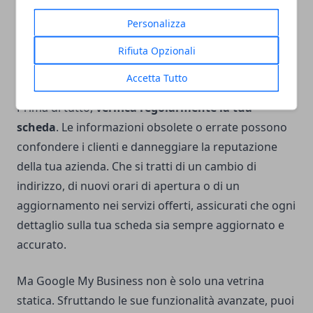
La
gestione accurata delle informazioni aziendali
Personalizza
su Google My Business
è diventata una
Rifiuta Opzionali
componente essenziale per mantenere e migliorare
la visibilità online.
Accetta Tutto
Prima di tutto,
verifica regolarmente la tua
scheda
. Le informazioni obsolete o errate possono
confondere i clienti e danneggiare la reputazione
della tua azienda. Che si tratti di un cambio di
indirizzo, di nuovi orari di apertura o di un
aggiornamento nei servizi offerti, assicurati che ogni
dettaglio sulla tua scheda sia sempre aggiornato e
accurato.
Ma Google My Business non è solo una vetrina
statica. Sfruttando le sue funzionalità avanzate, puoi