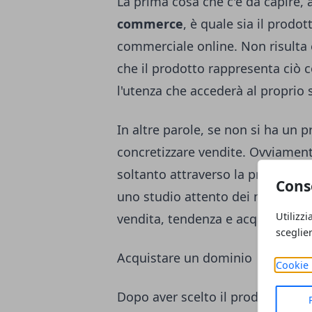
La prima cosa che c'è da capire, 
commerce
, è quale sia il prodo
commerciale online. Non risulta
che il prodotto rappresenta ciò co
l'utenza che accederà al proprio s
In altre parole, se non si ha un pr
concretizzare vendite. Ovviament
soltanto attraverso la propria p
Cons
uno studio attento dei mercati e
Utilizzi
vendita, tendenza e acquisto di p
sceglie
Acquistare un dominio
Cookie 
Dopo aver scelto il prodotto di cu