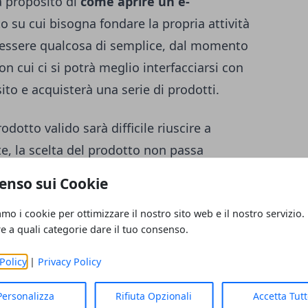
a proposito di
come aprire un e-
tto su cui bisogna fondare la propria attività
 essere qualcosa di semplice, dal momento
n cui ci si potrà meglio interfacciarsi con
ito e acquisterà una serie di prodotti.
odotto valido sarà difficile riuscire a
e, la scelta del prodotto non passa
assione, ma anche e soprattutto attraverso
enso sui Cookie
 delle loro
ca
ratteristiche specifiche di
amo i cookie per ottimizzare il nostro sito web e il nostro servizio.
rodotti.
re a quali categorie dare il tuo consenso.
Policy
|
Privacy Policy
i servirsi e su cui poggiare la propria
Personalizza
Rifiuta Opzionali
Accetta Tut